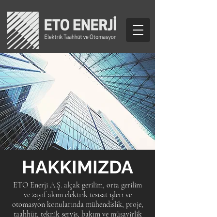
HAKKIMIZDA
ETO Enerji A.Ş. alçak gerilim, orta gerilim
ve zayıf akım elektrik tesisat işleri ve
otomasyon konularında mühendislik, proje,
taahhüt, teknik servis, bakım ve müşavirlik