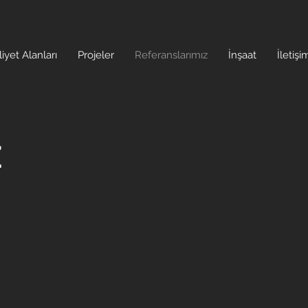
liyet Alanları
Projeler
Referanslarımız
İnşaat
İletişi
z